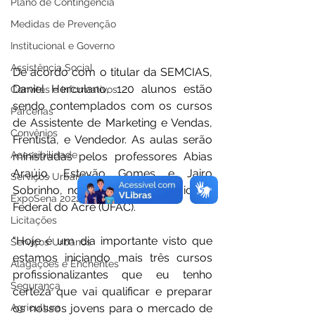
Plano de Contingência
Medidas de Prevenção
Institucional e Governo
Assistência Social
De acordo com o titular da SEMCIAS, 
Daniel Herculano, 120 alunos estão 
Convites e Informativos
sendo contemplados com os cursos 
Parcerias
de Assistente de Marketing e Vendas, 
Convênios
Frentista, e Vendedor. As aulas serão 
Acessibilidade
ministradas pelos professores Abias 
Araújo, Estevão Gomes e Jairo 
Serviços Urbanos
Sobrinho, no núcleo da Universidade 
ExpoSena 2022
Federal do Acre (UFAC). 
Licitações
"Hoje é um dia importante visto que 
Serviços Urbanos
estamos iniciando mais três cursos 
Alagações e Enchentes
profissionalizantes que eu tenho 
Segurança
certeza que vai qualificar e preparar 
Agricultura
os nossos jovens para o mercado de 