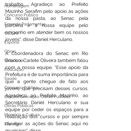
trabalho. Agradeço ao Prefeito 
Homenagem
Mazinho Serafim pelo apoio às ações 
Concurso Público
da nossa pasta, ao Senac pela 
Emenda Parlamentar
parceria e a nossa equipe pelo 
empenho em atender bem os nossos 
Cultura
jovens", disse Daniel Herculano.
Esporte
Obras
A Coordenadora do Senac em Rio 
Branco, Carlete Oliveira também falou 
Cidadania
com a nossa equipe. "Esse apoio da 
Educação
Prefeitura é de suma importância para 
Saúde
que a gente chegue de fato aos 
Concurso Público
jovens que precisam desses cursos. 
Agradeço ao Prefeito Mazinho, ao 
Gestão/Execução: Obras Públicas
Secretário Daniel Herculano e sua 
Obras Públicas
equipe por ceder os espaços para a 
Memória e Cultura
realização dos cursos e por sempre 
divulgar as ações do Senac aqui no 
Esporte
município", disse.