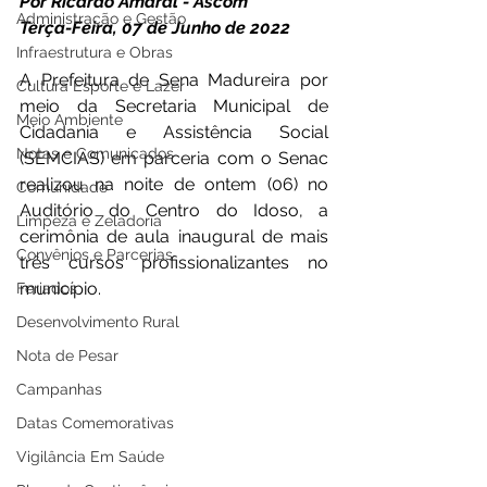
Por Ricardo Amaral - Ascom 
Administração e Gestão
Terça-Feira, 07 de Junho de 2022 
Infraestrutura e Obras
A Prefeitura de Sena Madureira por 
Cultura Esporte e Lazer
meio da Secretaria Municipal de 
Meio Ambiente
Cidadania e Assistência Social 
Notas e Comunicados
(SEMCIAS) em parceria com o Senac 
realizou na noite de ontem (06) no 
Comunidade
Auditório do Centro do Idoso, a 
Limpeza e Zeladoria
cerimônia de aula inaugural de mais 
Convênios e Parcerias
três cursos profissionalizantes no 
município. 
Feriados
Desenvolvimento Rural
Nota de Pesar
Campanhas
Datas Comemorativas
Vigilância Em Saúde