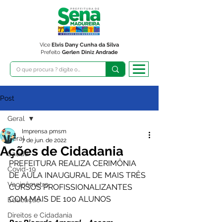
Vice
Elvis Dany Cunha da Silva
Prefeito
Gerlen Diniz Andrade
Post
Geral
Imprensa pmsm
Geral
7 de jun. de 2022
Ações de Cidadania
Saúde
PREFEITURA REALIZA CERIMÔNIA 
Covid-19
DE AULA INAUGURAL DE MAIS TRÊS 
Vacinômetro
CURSOS PROFISSIONALIZANTES 
COM MAIS DE 100 ALUNOS 
Educação
Direitos e Cidadania