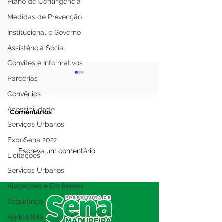
Plano de Contingência
Medidas de Prevenção
Institucional e Governo
Assistência Social
Convites e Informativos
Parcerias
Convênios
Acessibilidade
Comentários
Serviços Urbanos
ExpoSena 2022
12 de junho: Feliz Dia
04 de junho: Di
Escreva um comentário
Licitações
dos Namorados!
Corpus Christi
Serviços Urbanos
Alagações e Enchentes
Segurança
Agricultura