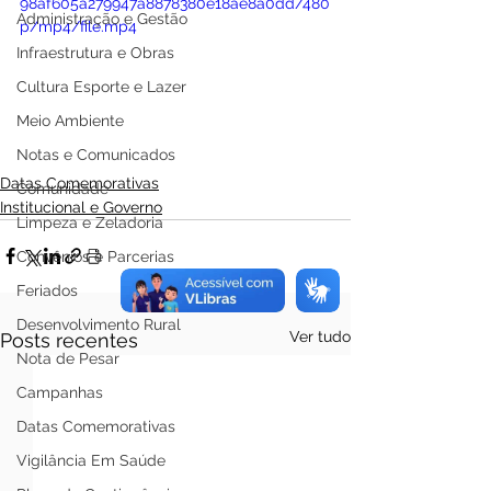
98af605a279947a8878380e18ae8a0dd/480
Administração e Gestão
p/mp4/file.mp4
Infraestrutura e Obras
Cultura Esporte e Lazer
Meio Ambiente
Notas e Comunicados
Datas Comemorativas
Comunidade
Institucional e Governo
Limpeza e Zeladoria
Convênios e Parcerias
Feriados
Desenvolvimento Rural
Ver tudo
Posts recentes
Nota de Pesar
Campanhas
Datas Comemorativas
Vigilância Em Saúde