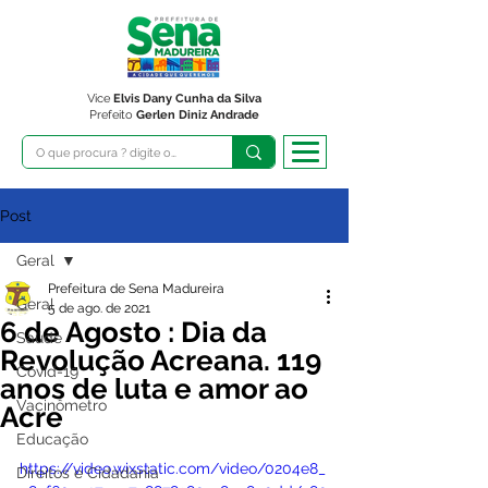
Vice
Elvis Dany Cunha da Silva
Prefeito
Gerlen Diniz Andrade
Post
Geral
Prefeitura de Sena Madureira
Geral
5 de ago. de 2021
6 de Agosto : Dia da
Saúde
Revolução Acreana. 119
Covid-19
anos de luta e amor ao
Vacinômetro
Acre
Educação
https://video.wixstatic.com/video/0204e8_
Direitos e Cidadania